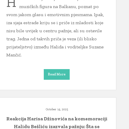
H
muzičkih figura na Balkanu, poznat po
svom jakom glasu i emotivnim pjesmama. Ipak,
iza sjaja estrade kriju se i priče iz mladosti koje
nisu bile uvijek u centru pažnje, ali su ostavile
trag. Jedna od takvih priča je veza (ili blisko
prijateljstvo) između Halida i voditeljke Suzane
Mančić.
Read More
October 14, 2025
Reakcija Harisa Džinovića na komemoraciji
Halidu Bešliću izazvala pažnju: Šta se