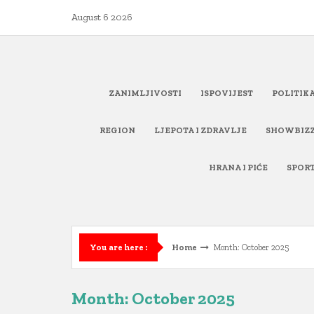
Skip
August 6 2026
to
content
ZANIMLJIVOSTI
ISPOVIJEST
POLITIK
REGION
LJEPOTA I ZDRAVLJE
SHOWBIZ
HRANA I PIĆE
SPOR
Home
Month: October 2025
You are here :
Month: October 2025