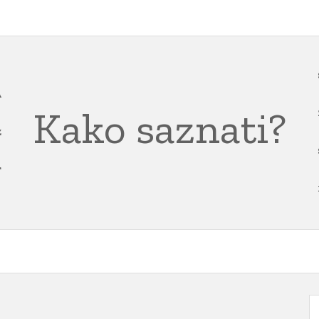
A
Kako saznati?
Z
T