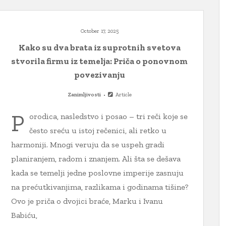
October 17, 2025
Kako su dva brata iz suprotnih svetova
stvorila firmu iz temelja: Priča o ponovnom
povezivanju
Zanimljivosti
Article
P
orodica, nasledstvo i posao – tri reči koje se
često sreću u istoj rečenici, ali retko u
harmoniji. Mnogi veruju da se uspeh gradi
planiranjem, radom i znanjem. Ali šta se dešava
kada se temelji jedne poslovne imperije zasnuju
na prećutkivanjima, razlikama i godinama tišine?
Ovo je priča o dvojici braće, Marku i Ivanu
Babiću,