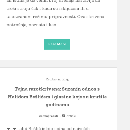
ali istina je da veliki broj uređaja nastavlja da
troši struju čak i kada su isključeni ili u
takozvanom režimu pripravnosti. Ova skrivena
potrošnja, poznata i kao
Read More
October 14, 2025
Tajna razotkrivena: Suzanin odnos s
Halidom Bešlićem i glasine koje su kružile
godinama
Zanimljivosti
Article
alid Bešlić je bio jedna od najvećih