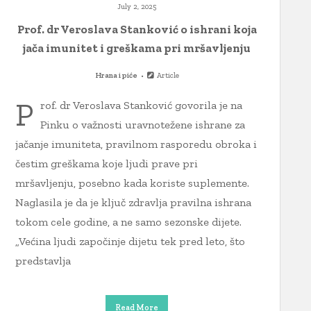
July 2, 2025
Prof. dr Veroslava Stanković o ishrani koja
jača imunitet i greškama pri mršavljenju
Hrana i piće
Article
P
rof. dr Veroslava Stanković govorila je na
Pinku o važnosti uravnotežene ishrane za
jačanje imuniteta, pravilnom rasporedu obroka i
čestim greškama koje ljudi prave pri
mršavljenju, posebno kada koriste suplemente.
Naglasila je da je ključ zdravlja pravilna ishrana
tokom cele godine, a ne samo sezonske dijete.
„Većina ljudi započinje dijetu tek pred leto, što
predstavlja
Read More