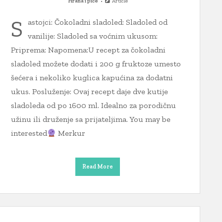
Hrana i piće
Article
S
astojci: Čokoladni sladoled: Sladoled od
vanilije: Sladoled sa voćnim ukusom:
Priprema: Napomena:U recept za čokoladni
sladoled možete dodati i 200 g fruktoze umesto
šećera i nekoliko kuglica kapućina za dodatni
ukus. Posluženje: Ovaj recept daje dve kutije
sladoleda od po 1600 ml. Idealno za porodičnu
užinu ili druženje sa prijateljima. You may be
interested
Merkur
Read More