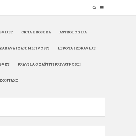
SVIJET
CRNA HRONIKA
ASTROLOGIJA
ZABAVA I ZANIMLJIVOSTI
LEPOTA I ZDRAVLJE
SVET
PRAVILA O ZAŠTITI PRIVATNOSTI
KONTAKT