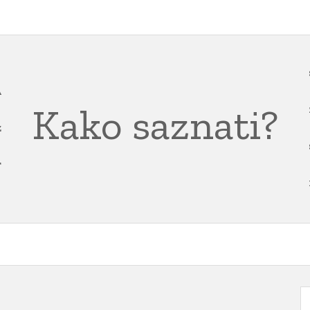
A
Kako saznati?
Z
T