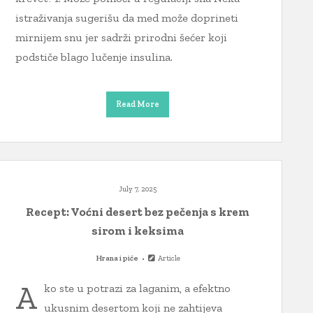
istraživanja sugerišu da med može doprineti
mirnijem snu jer sadrži prirodni šećer koji
podstiče blago lučenje insulina.
Read More
July 7, 2025
Recept: Voćni desert bez pečenja s krem
sirom i keksima
Hrana i piće
Article
A
ko ste u potrazi za laganim, a efektno
ukusnim desertom koji ne zahtijeva