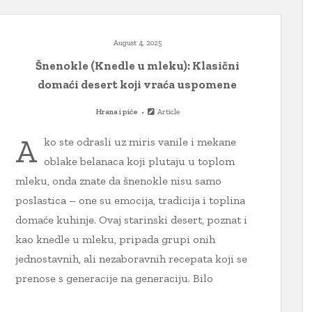
August 4, 2025
Šnenokle (Knedle u mleku): Klasični
domaći desert koji vraća uspomene
Hrana i piće
Article
A
ko ste odrasli uz miris vanile i mekane
oblake belanaca koji plutaju u toplom
mleku, onda znate da šnenokle nisu samo
poslastica – one su emocija, tradicija i toplina
domaće kuhinje. Ovaj starinski desert, poznat i
kao knedle u mleku, pripada grupi onih
jednostavnih, ali nezaboravnih recepata koji se
prenose s generacije na generaciju. Bilo