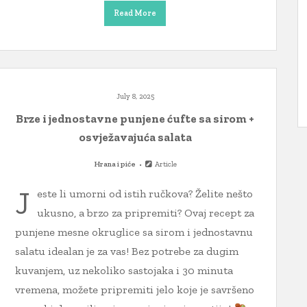
Read More
July 8, 2025
Brze i jednostavne punjene ćufte sa sirom +
osvježavajuća salata
Hrana i piće
Article
J
este li umorni od istih ručkova? Želite nešto
ukusno, a brzo za pripremiti? Ovaj recept za
punjene mesne okruglice sa sirom i jednostavnu
salatu idealan je za vas! Bez potrebe za dugim
kuvanjem, uz nekoliko sastojaka i 30 minuta
vremena, možete pripremiti jelo koje je savršeno