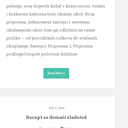
pečenje, ovaj slojeviti kolač s krem sirom, voćem
i hrskavim keksima biće idealan izbor. Brza
priprema, jednostavni sastojci i savršeno
izbalansiran ukus čine ga odličnim za razne
prilike – od porodičnih ručkova do svečanih
okupljanja. Sastojci: Priprema: 1. Priprema
podloge:Otopite polovinu količine
Read More
July 2, 2025
Recept za domaći sladoled