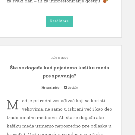
za svaki dan – ili za impresioniranje gostiju!
Read More
July 8, 2025
Šta se događa kad pojedemo kašiku meda
pre spavanja?
Hrana i piće
Article
M
ed je prirodni zaslađivač koji se koristi
vekovima, ne samo u ishrani već i kao deo
tradicionalne medicine. Ali šta se događa ako
kašiku meda uzmemo neposredno pre odlaska u
krevet? 1. Može pomoći u regulaciji sna Neka