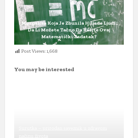
Mozgalica Koja Je Zbunila Hiljade Ljudi:
Da Li Možete Tačno Da Rešite Ovaj
Matematički Zadatak?
Post Views:
1,668
You may be interested
Surutka – prirodan saveznik u zdravom
načinu života