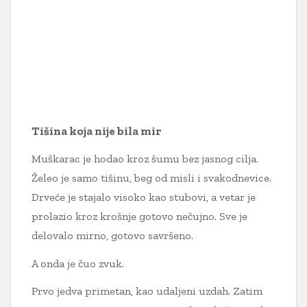
Tišina koja nije bila mir
Muškarac je hodao kroz šumu bez jasnog cilja.
Želeo je samo tišinu, beg od misli i svakodnevice.
Drveće je stajalo visoko kao stubovi, a vetar je
prolazio kroz krošnje gotovo nečujno. Sve je
delovalo mirno, gotovo savršeno.
A onda je čuo zvuk.
Prvo jedva primetan, kao udaljeni uzdah. Zatim