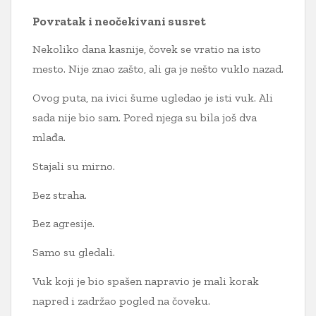
Povratak i neočekivani susret
Nekoliko dana kasnije, čovek se vratio na isto
mesto. Nije znao zašto, ali ga je nešto vuklo nazad.
Ovog puta, na ivici šume ugledao je isti vuk. Ali
sada nije bio sam. Pored njega su bila još dva
mlađa.
Stajali su mirno.
Bez straha.
Bez agresije.
Samo su gledali.
Vuk koji je bio spašen napravio je mali korak
napred i zadržao pogled na čoveku.