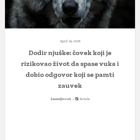
April 29, 2026
Dodir njuške: čovek koji je
rizikovao život da spase vuka i
dobio odgovor koji se pamti
zauvek
Zanimljivosti
Article