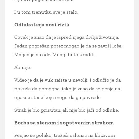
I u tom trenutku sve je stalo.
Odluka koja nosi rizik
Čovek je znao da je ispred njega divlja životinja.
Jedan pogrešan potez mogao je da se završi loše.
Mogao je da ode. Mnogi bi to uradili.
Ali nije.
Video je da je vuk zaista u nevolji. I odlučio je da
pokuša da pomogne, iako je znao da se penje na
opasne stene koje mogu da ga povrede.
Strah je bio prisutan, ali nije bio jači od odluke.
Borba sa stenom i sopstvenim strahom
Penjao se polako, tražeći oslonac na klizavom