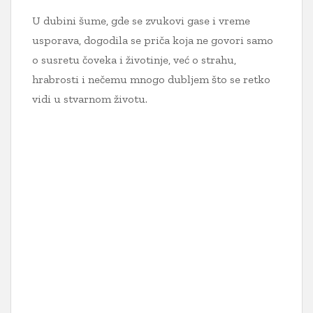
U dubini šume, gde se zvukovi gase i vreme
usporava, dogodila se priča koja ne govori samo
o susretu čoveka i životinje, već o strahu,
hrabrosti i nečemu mnogo dubljem što se retko
vidi u stvarnom životu.