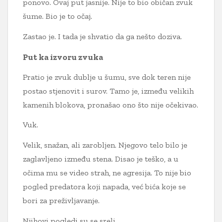
ponovo. Ovaj put jasnije. Nije to bio običan zvuk
šume. Bio je to očaj.
Zastao je. I tada je shvatio da ga nešto doziva.
Put ka izvoru zvuka
Pratio je zvuk dublje u šumu, sve dok teren nije
postao stjenovit i surov. Tamo je, između velikih
kamenih blokova, pronašao ono što nije očekivao.
Vuk.
Velik, snažan, ali zarobljen. Njegovo telo bilo je
zaglavljeno između stena. Disao je teško, a u
očima mu se video strah, ne agresija. To nije bio
pogled predatora koji napada, već bića koje se
bori za preživljavanje.
Njihovi pogledi su se sreli.