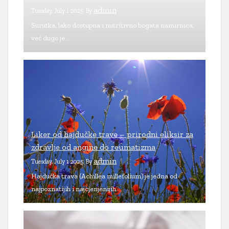
admin
Tuesday, July 1 2025
By
Surutka, lako dostupna i nutritivno bogata namirnica,
već dugo je...
Liker od hajdučke trave – prirodni eliksir za
zdravlje od angine do reumatizma
admin
Tuesday, July 1 2025
By
Hajdučka trava (Achillea millefolium) je jedna od
najpoznatijih i najcjenjenijih...