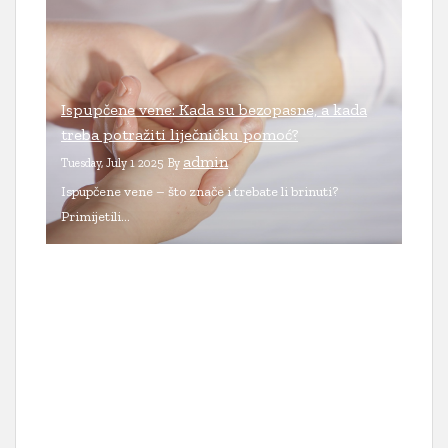
Ispupčene vene: Kada su bezopasne, a kada
treba potražiti liječničku pomoć?
admin
Tuesday, July 1 2025
By
Ispupčene vene – što znače i trebate li brinuti?
Primijetili...