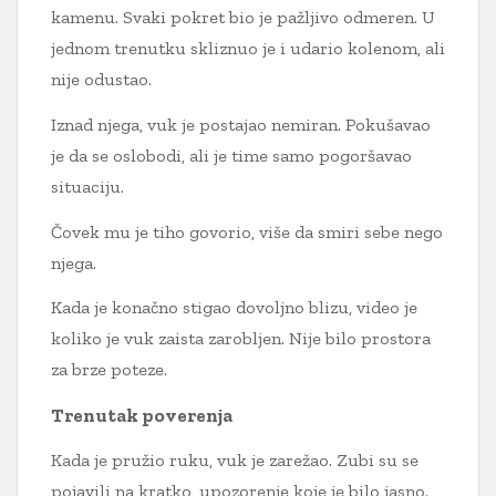
kamenu. Svaki pokret bio je pažljivo odmeren. U
jednom trenutku skliznuo je i udario kolenom, ali
nije odustao.
Iznad njega, vuk je postajao nemiran. Pokušavao
je da se oslobodi, ali je time samo pogoršavao
situaciju.
Čovek mu je tiho govorio, više da smiri sebe nego
njega.
Kada je konačno stigao dovoljno blizu, video je
koliko je vuk zaista zarobljen. Nije bilo prostora
za brze poteze.
Trenutak poverenja
Kada je pružio ruku, vuk je zarežao. Zubi su se
pojavili na kratko, upozorenje koje je bilo jasno.