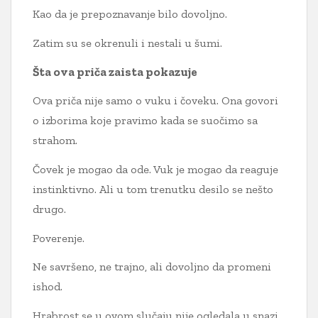
Kao da je prepoznavanje bilo dovoljno.
Zatim su se okrenuli i nestali u šumi.
Šta ova priča zaista pokazuje
Ova priča nije samo o vuku i čoveku. Ona govori
o izborima koje pravimo kada se suočimo sa
strahom.
Čovek je mogao da ode. Vuk je mogao da reaguje
instinktivno. Ali u tom trenutku desilo se nešto
drugo.
Poverenje.
Ne savršeno, ne trajno, ali dovoljno da promeni
ishod.
Hrabrost se u ovom slučaju nije ogledala u snazi,