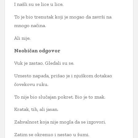
I našli su se lice u lice.
To je bio trenutak koji je mogao da završi na
mnogo načina.
Ali nije.
Neobičan odgovor
Vuk je zastao. Gledali su se.
Umesto napada, prišao je i njuškom dotakao
čovekovu ruku.
To nije bio slučajan pokret. Bio je to znak.
Kratak, tih, ali jasan.
Zahvalnost koja nije mogla da se izgovori.
Zatim se okrenuo i nestao u šumi.