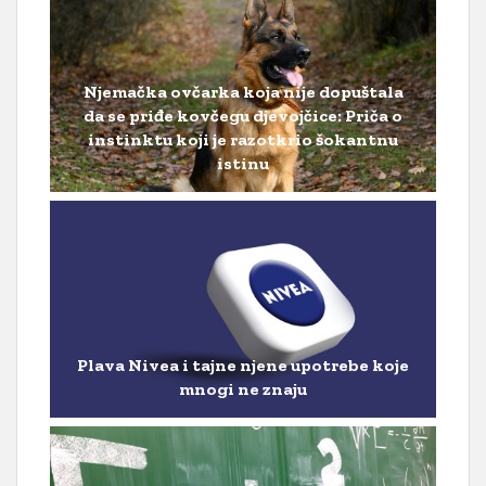
Njemačka ovčarka koja nije dopuštala
da se priđe kovčegu djevojčice: Priča o
instinktu koji je razotkrio šokantnu
istinu
Plava Nivea i tajne njene upotrebe koje
mnogi ne znaju