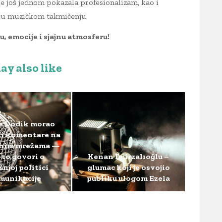
e još jednom pokazala profesionalizam, kao i
a u muzičkom takmičenju.
u, emocije i sjajnu atmosferu!
ay also like
je Dodik morao
iti komentare na
enim mrežama —
a to govori o
Kenan Imirzalıoğlu –
njoj politici
glumac koji je osvojio
munikacije
publiku ulogom Ezela