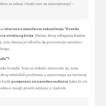
 vidimo se uskoro i hvala vam na razumijevanju! –
ena
obaveza u muzičkom takmičenju “Zvezde
ice stručnog žirija
. Naime, zbog odlaganja finalne
. jula, Marija je odlučila da prisustvuje završnici
kraja.
nda”?
zda Granda” koje se trebalo emitovati 29. juna,
zbog tehničkih problema u emitovanju na teritoriji
le bude
pomjereno za narednu sedmicu
kako bi svi
edaoci mogli pratiti emisiju u cijelosti.