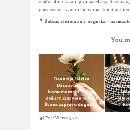
međusobno razumijevanje. Marija Šerifović j
posvećenost svojim fanovima i kandidatim
Šabac, vidimo se 1. avgusta – uz muzik
You m
Zašto 
Reakcija Harisa
isključ
Džinovića na
društv
komemoraciji Halidu
i št
Bešliću izazvala pažnju:
današ
Šta se zapravo dogodilo
ko
Post Views:
3,221