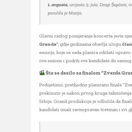
1. avgusta
, umjesto 5. jula. Dragi Šapčani,
poručila je Marija.
Glavni razlog pomjeranja koncerta jeste nj
Granda”
, gdje godinama obavlja ulogu
član
emisije, koje se sada planira održati upravo 5
ove sezone i podrži sve kandidate do samog 
Šta se desilo sa finalom “Zvezda Gra
Podsjetimo, prethodno planirano finale “Zve
prekinuto je nakon prvog kruga takmičenja 
Srbije. Grand produkcija je odlučila da fina
kandidati imali ravnopravan tretman i svi gl