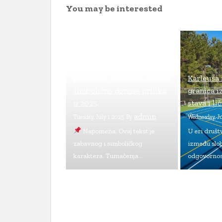
You may be interested
Proročanstvo ili podsticaj?
Evo kome zvijezde (i Vanga)
Karleuša 
simbolično donose priliku
granica 
u 2025.
stava i li
admin
Tuesday, July 1 2025
By
Wednesday, J
Napomena: Ovaj tekst je
U eri društ
zabavnog i simboličkog
između slob
karaktera. Tumačenja...
odgovornost