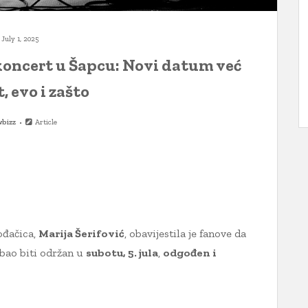
July 1, 2025
 koncert u Šapcu: Novi datum već
, evo i zašto
bizz
Article
ođačica,
Marija Šerifović
, obavijestila je fanove da
rebao biti održan u
subotu, 5. jula
,
odgođen i