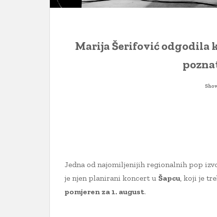
Marija Šerifović odgodila
poznat
Show
Jedna od najomiljenijih regionalnih pop izv
je njen planirani koncert u
Šapcu
, koji je t
pomjeren za 1. august
.