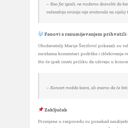
– Kao fer igrači, ne možemo dozvoliti da kan
večerašnja emisija nije emitovala na cijeloj t
Fanovi s razumijevanjem prihvatili
Obožavatelji Marije Šerifović pokazali su 
mrežama komentari podrške i iščekivanja već
što će ipak imati priliku da uživaju u konc
– Koncert možda kasni, ali znamo da će biti
Zaključak
Promjene u rasporedu su ponekad neizbježne,