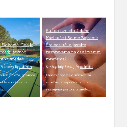
Sukob između Jelene
Karleuše i Selme Bajrami:
i Đoković: Gde je
Šta nas uči o javnim
između javnog
raspravama na društvenim
čnih uvreda?
mrežama?
admin
admin
uly 2 2025
By
Sunday, July 6 2025
By
venih mreža, granica
Nedavno je na društvenim
ode izražavanja i
mrežama započela burna
i...
razmjena poruka između...