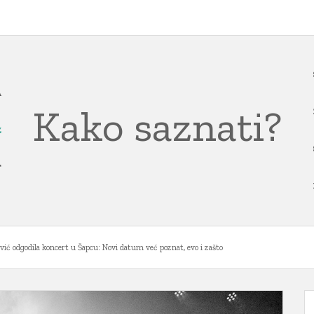
A
Kako saznati?
Z
T
ović odgodila koncert u Šapcu: Novi datum već poznat, evo i zašto