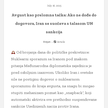
July 16, 2025
Avgust kao prelomna tačka: Ako ne dođe do
dogovora, Iran se suočava s talasom UN
sankcija
Svijet
Article
Od brojanja dana do političke prekretnice:
Nuklearni sporazum sa Iranom pod znakom
pitanja Međunarodna diplomatska zajednica je
pred ozbiljnim izazovom. Ukoliko Iran i svetske
sile ne postignu dogovor o nuklearnom
sporazumu do kraja avgusta, na snagu bi mogao
stupiti mehanizam poznat kao „snapback“, koji
automatski aktivira sve prethodno suspendovane
sankcije Ujedinjenih nacija protiv Irana.