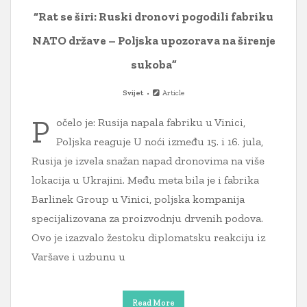
“Rat se širi: Ruski dronovi pogodili fabriku
NATO države – Poljska upozorava na širenje
sukoba”
Svijet
Article
P
očelo je: Rusija napala fabriku u Vinici,
Poljska reaguje U noći između 15. i 16. jula,
Rusija je izvela snažan napad dronovima na više
lokacija u Ukrajini. Među meta bila je i fabrika
Barlinek Group u Vinici, poljska kompanija
specijalizovana za proizvodnju drvenih podova.
Ovo je izazvalo žestoku diplomatsku reakciju iz
Varšave i uzbunu u
Read More