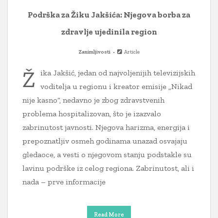
Podrška za Žiku Jakšića: Njegova borba za
zdravlje ujedinila region
Zanimljivosti
Article
Ž
ika Jakšić, jedan od najvoljenijih televizijskih
voditelja u regionu i kreator emisije „Nikad
nije kasno“, nedavno je zbog zdravstvenih
problema hospitalizovan, što je izazvalo
zabrinutost javnosti. Njegova harizma, energija i
prepoznatljiv osmeh godinama unazad osvajaju
gledaoce, a vesti o njegovom stanju podstakle su
lavinu podrške iz celog regiona. Zabrinutost, ali i
nada – prve informacije
Read More