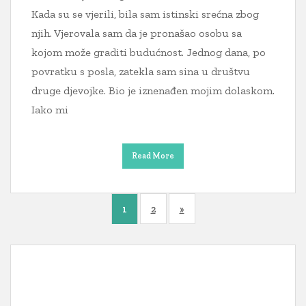
Kada su se vjerili, bila sam istinski srećna zbog
njih. Vjerovala sam da je pronašao osobu sa
kojom može graditi budućnost. Jednog dana, po
povratku s posla, zatekla sam sina u društvu
druge djevojke. Bio je iznenađen mojim dolaskom.
Iako mi
Read More
1
2
»