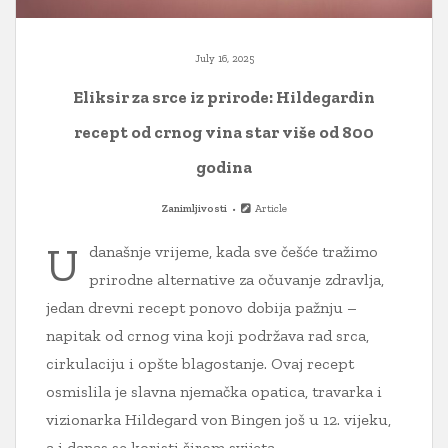
July 16, 2025
Eliksir za srce iz prirode: Hildegardin
recept od crnog vina star više od 800
godina
Zanimljivosti
Article
U
današnje vrijeme, kada sve češće tražimo
prirodne alternative za očuvanje zdravlja,
jedan drevni recept ponovo dobija pažnju –
napitak od crnog vina koji podržava rad srca,
cirkulaciju i opšte blagostanje. Ovaj recept
osmislila je slavna njemačka opatica, travarka i
vizionarka Hildegard von Bingen još u 12. vijeku,
a i danas se koristi širom svijeta