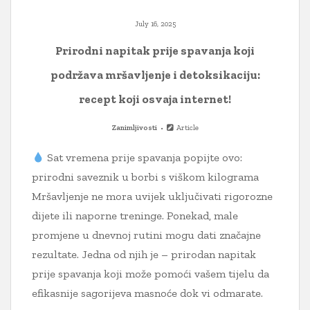
July 16, 2025
Prirodni napitak prije spavanja koji
podržava mršavljenje i detoksikaciju:
recept koji osvaja internet!
Zanimljivosti
Article
Sat vremena prije spavanja popijte ovo:
prirodni saveznik u borbi s viškom kilograma
Mršavljenje ne mora uvijek uključivati rigorozne
dijete ili naporne treninge. Ponekad, male
promjene u dnevnoj rutini mogu dati značajne
rezultate. Jedna od njih je – prirodan napitak
prije spavanja koji može pomoći vašem tijelu da
efikasnije sagorijeva masnoće dok vi odmarate.