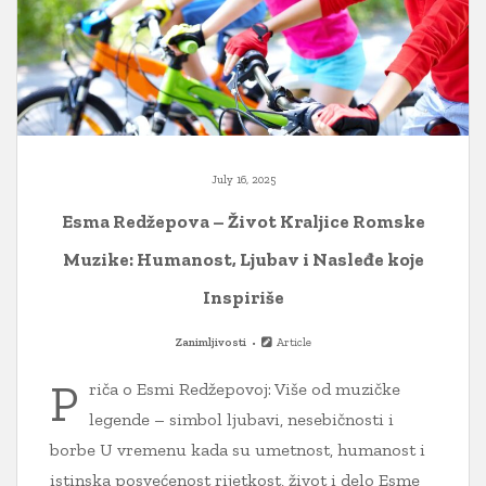
July 16, 2025
Esma Redžepova – Život Kraljice Romske
Muzike: Humanost, Ljubav i Nasleđe koje
Inspiriše
Zanimljivosti
Article
P
riča o Esmi Redžepovoj: Više od muzičke
legende – simbol ljubavi, nesebičnosti i
borbe U vremenu kada su umetnost, humanost i
istinska posvećenost rijetkost, život i delo Esme