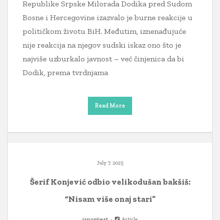
Republike Srpske Milorada Dodika pred Sudom
Bosne i Hercegovine izazvalo je burne reakcije u
političkom životu BiH. Međutim, iznenađujuće
nije reakcija na njegov sudski iskaz ono što je
najviše uzburkalo javnost – već činjenica da bi
Dodik, prema tvrdnjama
Read More
July 7, 2025
Šerif Konjević odbio velikodušan bakšiš:
“Nisam više onaj stari”
ispovijest
Article