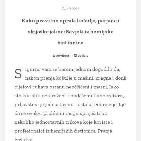
July 7, 2025
Kako pravilno oprati košulje, perjane i
skijaške jakne: Savjeti iz hemijske
čistionice
ispovijest
Article
S
igurno vam se barem jednom dogodilo da,
nakon pranja košulje u mašini, kragna i donji
dijelovi rukava ostanu neočišćeni i masni. Iako
ste koristili deterdžent i podešenu temperaturu,
prljavština je jednostavno – ostala. Dobra vijest je
da se ovakvi problemi mogu spriječiti uz
nekoliko jednostavnih trikova koje koriste i
profesionalci iz hemijskih čistionica. Pranje
košulja: