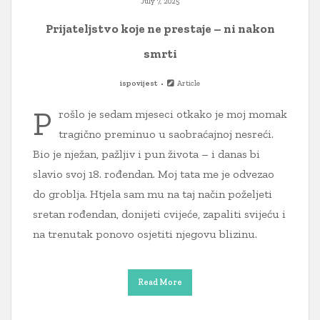
July 7, 2025
Prijateljstvo koje ne prestaje – ni nakon
smrti
ispovijest
Article
P
rošlo je sedam mjeseci otkako je moj momak
tragično preminuo u saobraćajnoj nesreći.
Bio je nježan, pažljiv i pun života – i danas bi
slavio svoj 18. rođendan. Moj tata me je odvezao
do groblja. Htjela sam mu na taj način poželjeti
sretan rođendan, donijeti cvijeće, zapaliti svijeću i
na trenutak ponovo osjetiti njegovu blizinu.
Read More