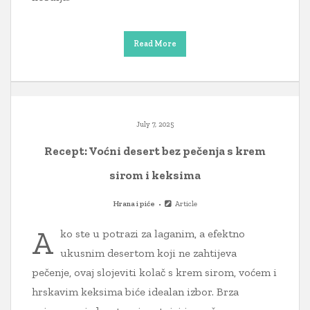
Read More
July 7, 2025
Recept: Voćni desert bez pečenja s krem
sirom i keksima
Hrana i piće
Article
A
ko ste u potrazi za laganim, a efektno
ukusnim desertom koji ne zahtijeva
pečenje, ovaj slojeviti kolač s krem sirom, voćem i
hrskavim keksima biće idealan izbor. Brza