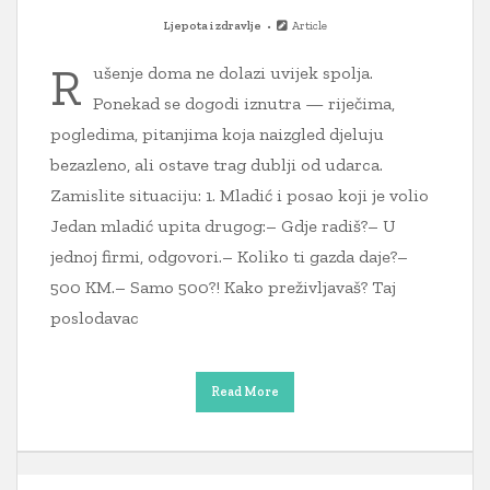
Ljepota i zdravlje
Article
R
ušenje doma ne dolazi uvijek spolja.
Ponekad se dogodi iznutra — riječima,
pogledima, pitanjima koja naizgled djeluju
bezazleno, ali ostave trag dublji od udarca.
Zamislite situaciju: 1. Mladić i posao koji je volio
Jedan mladić upita drugog:– Gdje radiš?– U
jednoj firmi, odgovori.– Koliko ti gazda daje?–
500 KM.– Samo 500?! Kako preživljavaš? Taj
poslodavac
Read More