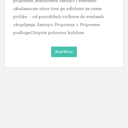
priprema, jednostavni sastojci i savršeno
izbalansiran ukus čine ga odličnim za razne
prilike – od porodičnih ručkova do svečanih
okupljanja. Sastojci: Priprema: 1. Priprema
podloge:Otopite polovinu količine
Read More