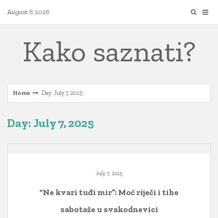
Skip
August 6 2026
to
content
Kako saznati?
Home
Day: July 7, 2025
Day: July 7, 2025
July 7, 2025
“Ne kvari tuđi mir”: Moć riječi i tihe
sabotaže u svakodnevici