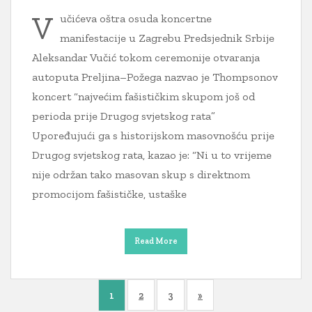
V
učićeva oštra osuda koncertne
manifestacije u Zagrebu Predsjednik Srbije
Aleksandar Vučić tokom ceremonije otvaranja
autoputa Preljina–Požega nazvao je Thompsonov
koncert “najvećim fašističkim skupom još od
perioda prije Drugog svjetskog rata”
Upoređujući ga s historijskom masovnošću prije
Drugog svjetskog rata, kazao je: “Ni u to vrijeme
nije održan tako masovan skup s direktnom
promocijom fašističke, ustaške
Read More
1
2
3
»